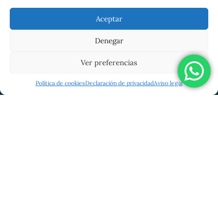
Aceptar
Colabora
Denegar
Soy particular
Soy empresa
Ver preferencias
Voluntariado
Política de cookies
Declaración de privacidad
Aviso legal
Eventos solidarios
Legado solidario
©Desarrollado por Fundación Abulense para el Empleo
2026