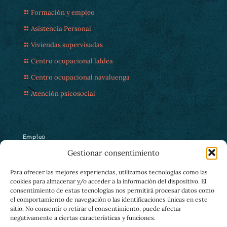
Formación y empleo
Asistencia Personal
Viviendas supervisadas
Centro ocupacional laldea
Centro ocupacional navaluenga
Atención psicosocial
Empleo
Gestionar consentimiento
Servicio de empleo
Para ofrecer las mejores experiencias, utilizamos tecnologías como las
Programas Europeos
cookies para almacenar y/o acceder a la información del dispositivo. El
Empleo en entorno rural
consentimiento de estas tecnologías nos permitirá procesar datos como
el comportamiento de navegación o las identificaciones únicas en este
Centro especial de empleo
sitio. No consentir o retirar el consentimiento, puede afectar
negativamente a ciertas características y funciones.